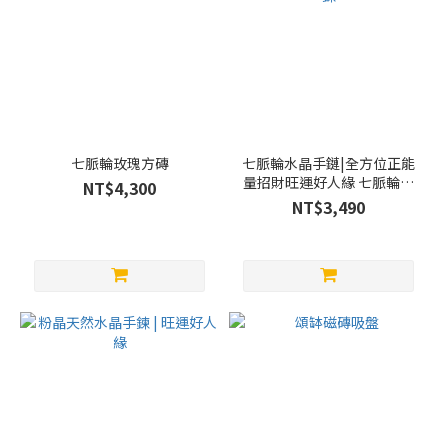
七脈輪玫瑰方磚
七脈輪水晶手鏈|全方位正能
量招財旺運好人緣 七脈輪水
NT$4,300
晶手鍊
NT$3,490