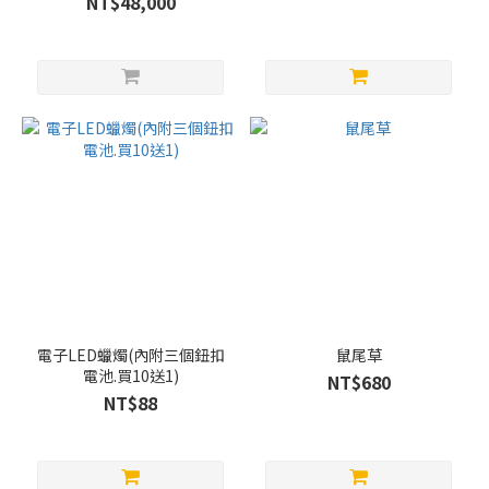
NT$48,000
電子LED蠟燭(內附三個鈕扣
鼠尾草
電池.買10送1)
NT$680
NT$88